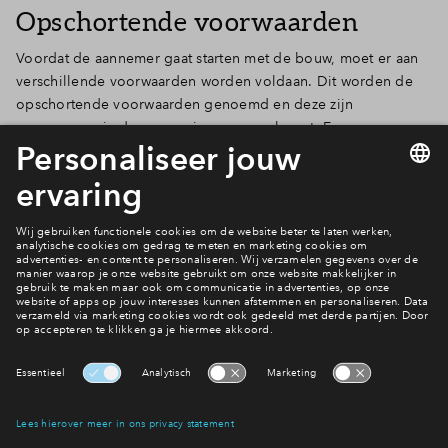
Opschortende voorwaarden
Inloggen
Voordat de aannemer gaat starten met de bouw, moet er aan
verschillende voorwaarden worden voldaan. Dit worden de
opschortende voorwaarden genoemd en deze zijn
opgenomen in de aannemingsovereenkomst. Een
onherroepelijke omgevingsvergunning is een van de
opschortende voorwaarden. De andere opschortende
voorwaarden zijn:
(Minstens) 70% van de woningen is verkocht.
De grond is bouwrijp, oftewel: geschikt om op te bouwen.
Woningborg heeft planacceptie verstrekt
Interesse? Meld je dan snel aan
Hiermee blijf je op de hoogte van het belangrijkste nieuws en