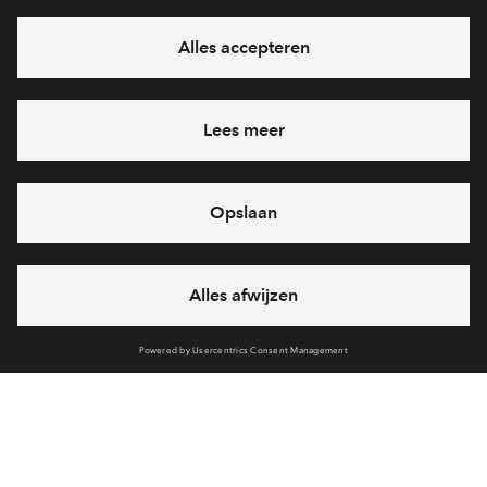
eventuele projecten
Ja, ik wil mij aanmelden
Heb je een vraag en wil je direct antwoord? Bel ons op
088 -
71 22 749
6 dagen per week beschikbaar (behalve tijdens
feestdagen)
vandaag van
09:00 - 18:00 uur
via chat en telefoon
Cookies
Over BPD
Disclaimer