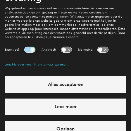
Inloggen
Ook hier wonen?
Bekijk woningaanbod
Interesse? Meld je dan snel aan
Hiermee blijf je op de hoogte van het belangrijkste nieuws en
eventuele projecten
Ja, ik wil mij aanmelden
Heb je een vraag en wil je direct antwoord? Bel ons op
088 -
71 22 749
6 dagen per week beschikbaar (behalve tijdens