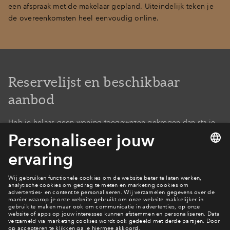
een afspraak met de makelaar gepland. Uiteindelijk teken je
Inloggen
de overeenkomsten heel eenvoudig online.
Reservelijst en beschikbaar
aanbod
Heb je helaas geen woning toegewezen gekregen dan sta je
op de reservelijst.
Als iemand afziet van de optie, dan wijzen
we opnieuw toe aan aan 1 van de kandidaten op de
reservelijst. Zijn er nog bouwnummers vrij dan zie je dat bij
het woningaanbod. Heb je interesse dan vraag je simpel
online een optie aan voor dat beschikbare bouwnummer. Op
werkdagen hoor je binnen 24 uur of je de woning
toegewezen hebt gekregen.