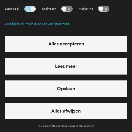
feestdagen)
vandaag van
09:00 - 18:00 uur
via chat en telefoon
Cookies
Over BPD
Disclaimer
Privacy statement
Klachten