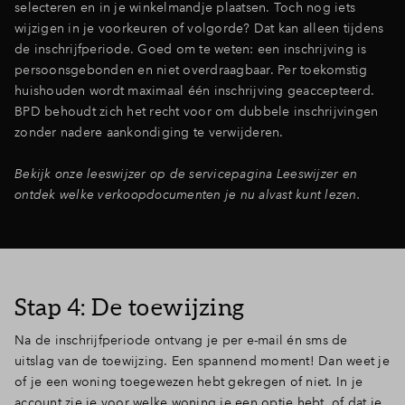
selecteren en in je winkelmandje plaatsen. Toch nog iets
wijzigen in je voorkeuren of volgorde? Dat kan alleen tijdens
de inschrijfperiode. Goed om te weten: een inschrijving is
persoonsgebonden en niet overdraagbaar. Per toekomstig
huishouden wordt maximaal één inschrijving geaccepteerd.
BPD behoudt zich het recht voor om dubbele inschrijvingen
zonder nadere aankondiging te verwijderen.
Bekijk onze leeswijzer op de servicepagina Leeswijzer en
ontdek welke verkoopdocumenten je nu alvast kunt lezen.
Stap 4: De toewijzing
Na de inschrijfperiode ontvang je per e-mail én sms de
uitslag van de toewijzing. Een spannend moment! Dan weet je
of je een woning toegewezen hebt gekregen of niet. In je
account zie je voor welke woning je een optie hebt, of dat je