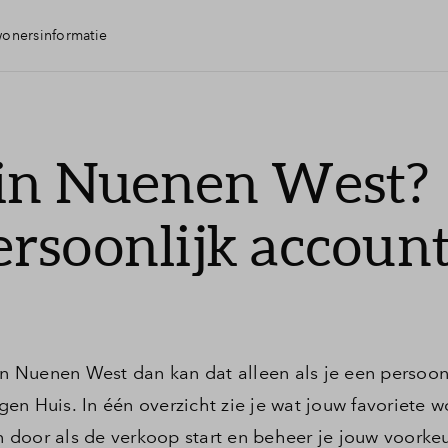
onersinformatie
 in Nuenen West?
rsoonlijk accoun
in Nuenen West dan kan dat alleen als je een persoon
en Huis. In één overzicht zie je wat jouw favoriete 
en door als de verkoop start en beheer je jouw voorke