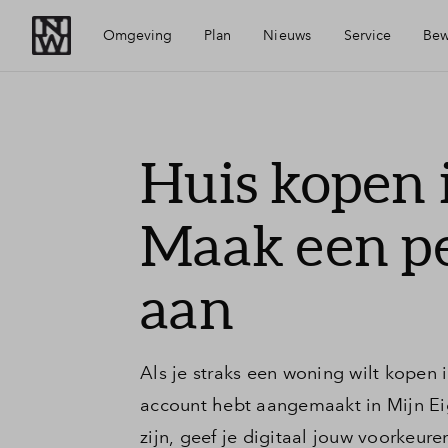
Omgeving
Plan
Nieuws
Service
Bew
Voorzieningen
Visie
Mijn Eigen Huis
Huis kopen
Bereikbaarheid
Wijken
Financiele check
Maak een pe
Nuenen
Planning
Financiering
aan
Geschiedenis
Woning kopen
Als je straks een woning wilt kopen 
Veelgestelde vragen
account hebt aangemaakt in Mijn Eig
zijn, geef je digitaal jouw voorkeur