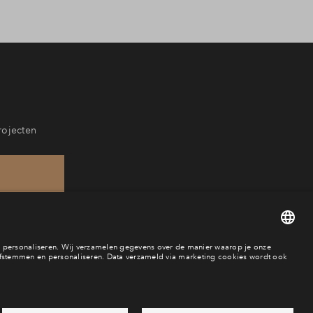
rojecten
749