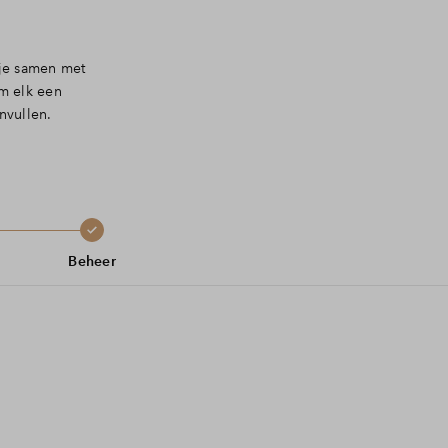
 je samen met
m elk een
nvullen.
Beheer