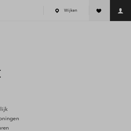
Wijken
t
lijk
woningen
uren