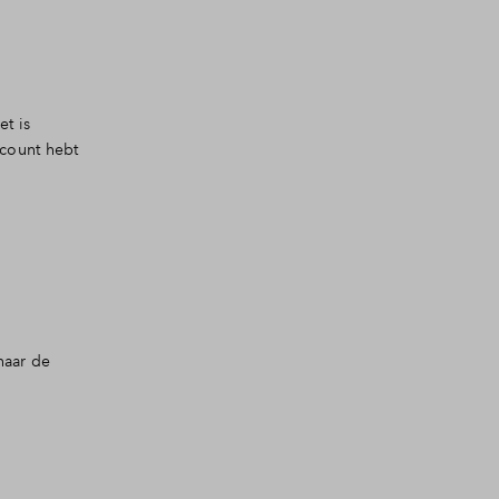
et is
ccount hebt
naar de