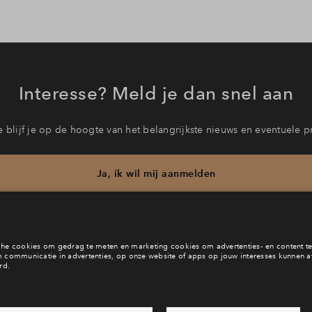
Interesse? Meld je dan snel aan
 blijf je op de hoogte van het belangrijkste nieuws en eventuele p
Ja, ik wil mij aanmelden
b je een vraag en wil je direct antwoord? Bel ons op
088 - 71 22 
6 dagen per week beschikbaar (behalve tijdens feestdagen)
vandaag van
09:00 - 18:00 uur
via chat en telefoon