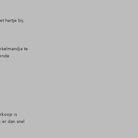
t hartje bij
inkelmandje te
fende
rkoop is
 er dan snel